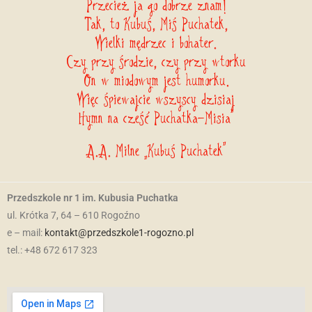
Przecież ja go dobrze znam!
Tak, to Kubuś, Miś Puchatek,
Wielki mędrzec i bohater.
Czy przy środzie, czy przy wtorku
On w miodowym jest humorku.
Więc śpiewajcie wszyscy dzisiaj
Hymn na cześć Puchatka-Misia”
A.A. Milne „Kubuś Puchatek”
Przedszkole nr 1 im. Kubusia Puchatka
ul. Krótka 7, 64 – 610 Rogoźno
e – mail:
kontakt@przedszkole1-rogozno.pl
tel.: +48 672 617 323