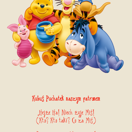
Kubuś Puchatek naszym patronem
„Hejże Ha! Niech żyje Miś!
(Kto? Kto taki? Co za Miś)