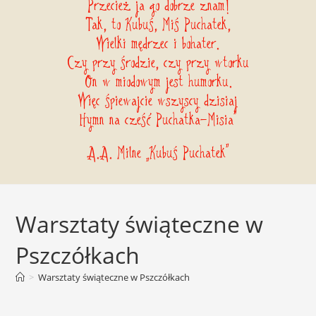
Przecież ja go dobrze znam!
Tak, to Kubuś, Miś Puchatek,
Wielki mędrzec i bohater.
Czy przy środzie, czy przy wtorku
On w miodowym jest humorku.
Więc śpiewajcie wszyscy dzisiaj
Hymn na cześć Puchatka-Misia”
A.A. Milne „Kubuś Puchatek”
Warsztaty świąteczne w
Pszczółkach
>
Warsztaty świąteczne w Pszczółkach