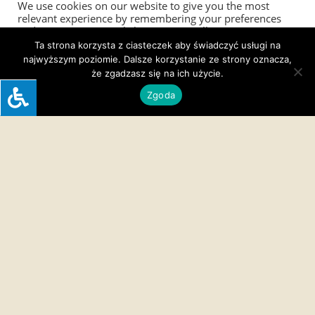
We use cookies on our website to give you the most
relevant experience by remembering your preferences
and repeat visits. By clicking “Accept All”, you consent to
the use of ALL the cookies. However, you may visit
Ta strona korzysta z ciasteczek aby świadczyć usługi na
"Cookie Settings" to provide a controlled consent.
najwyższym poziomie. Dalsze korzystanie ze strony oznacza,
że zgadzasz się na ich użycie.
Cookie Settings
Accept All
Zgoda
Przedszkole nr 1 im. Kubusia Puchatka
ul. Krótka 7, 64 – 610 Rogoźno
tel.:
67 261 73 23
e – mail:
kontakt@przedszkole1-rogozno.pl