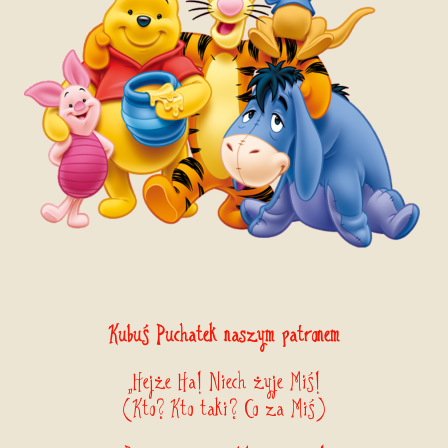
Kubuś Puchatek naszym patronem
„Hejże Ha! Niech żyje Miś!
(Kto? Kto taki? Co za Miś)